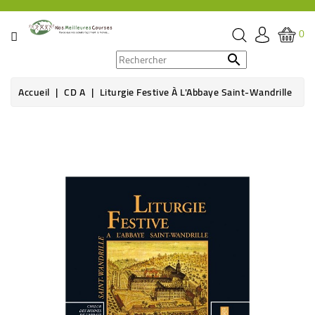
CATÉGORIE
0
PROMOS

Accueil
CD A
Liturgie Festive À L'Abbaye Saint-Wandrille
ÉPICERIE
Rupture de stock
THÉ,
CAFÉ
&
BOISSON
HYGIÈNE
SOINS
SANTÉ
BIEN-
ÊTRE