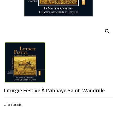
BÉBÉ
CULTUREL
search
Liturgie Festive À L'Abbaye Saint-Wandrille
+ De Détails