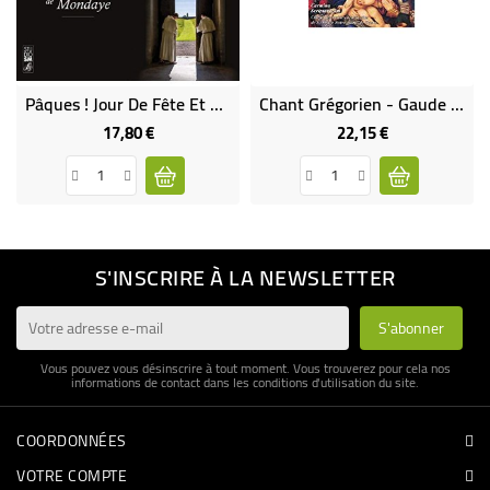
Pâques ! Jour De Fête Et De Joie À L'Abbaye De Mondaye
Chant Grégorien - Gaude Et Laetare - La Joie (CD)
17,80 €
22,15 €
Prix
Prix
S'INSCRIRE À LA NEWSLETTER
Vous pouvez vous désinscrire à tout moment. Vous trouverez pour cela nos
informations de contact dans les conditions d'utilisation du site.
COORDONNÉES
VOTRE COMPTE