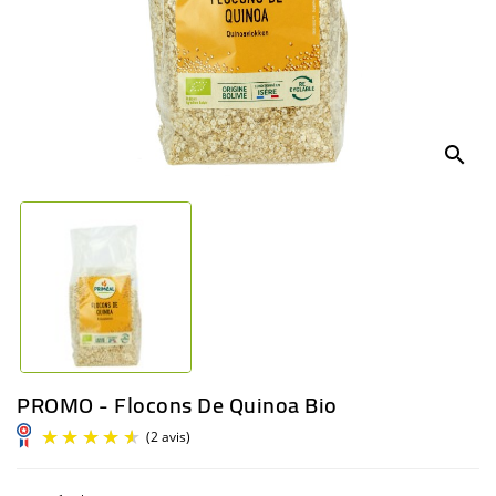
BÉBÉ
CULTUREL
search
PROMO - Flocons De Quinoa Bio