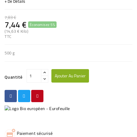
+ De Détails
7,83 €
7,44 €
Économisez 5%
(2 avis)
(14,63 € Kilo)
TTC
500 g
Ajouter Au Panier
Quantité
Paiement sécurisé