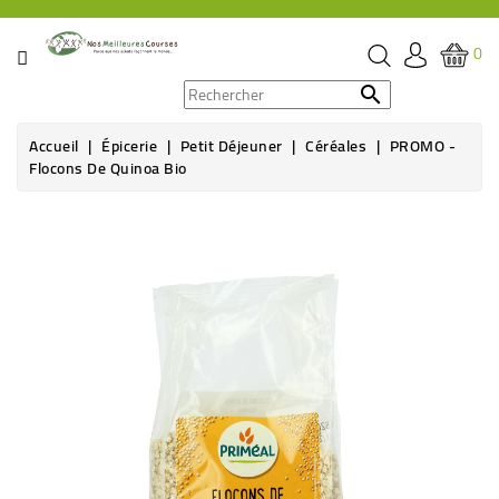
CATÉGORIE
0
PROMOS

Accueil
Épicerie
Petit Déjeuner
Céréales
PROMO -
ÉPICERIE
Flocons De Quinoa Bio
THÉ,
CAFÉ
&
BOISSON
HYGIÈNE
SOINS
SANTÉ
BIEN-
ÊTRE