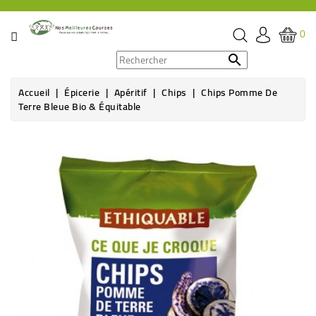
CATÉGORIE
0
PROMOS

Accueil
Épicerie
Apéritif
Chips
Chips Pomme De
ÉPICERIE
Terre Bleue Bio & Équitable
THÉ,
CAFÉ
&
BOISSON
HYGIÈNE
SOINS
SANTÉ
BIEN-
ÊTRE