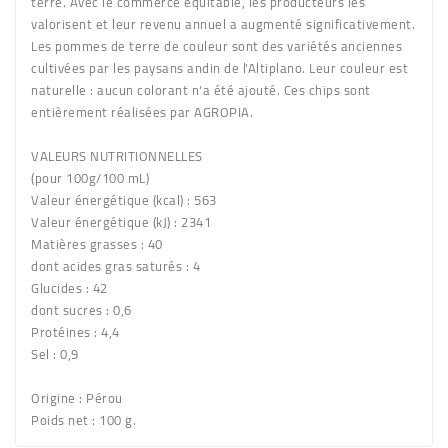
terre. Avec le commerce équitable, les producteurs les
valorisent et leur revenu annuel a augmenté significativement.
Les pommes de terre de couleur sont des variétés anciennes
cultivées par les paysans andin de l'Altiplano. Leur couleur est
naturelle : aucun colorant n'a été ajouté. Ces chips sont
entièrement réalisées par AGROPIA.
VALEURS NUTRITIONNELLES
(pour 100g/100 mL)
Valeur énergétique (kcal) : 563
Valeur énergétique (kJ) : 2341
Matières grasses : 40
dont acides gras saturés : 4
Glucides : 42
dont sucres : 0,6
Protéines : 4,4
Sel : 0,9
Origine
: Pérou
Poids net
: 100 g.