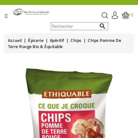
CATÉGORIE
0
PROMOS

Accueil
Épicerie
Apéritif
Chips
Chips Pomme De
ÉPICERIE
Terre Rouge Bio & Équitable
THÉ,
CAFÉ
&
BOISSON
HYGIÈNE
SOINS
SANTÉ
BIEN-
ÊTRE