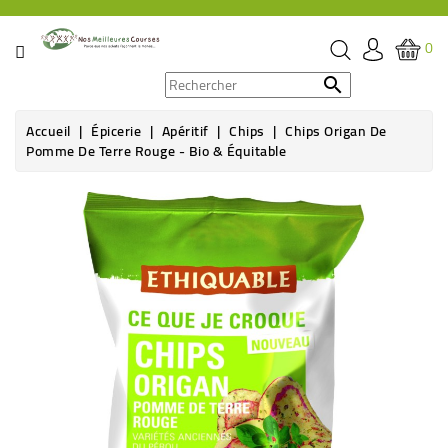
CATÉGORIE
0
PROMOS

Accueil
Épicerie
Apéritif
Chips
Chips Origan De
ÉPICERIE
Pomme De Terre Rouge - Bio & Équitable
THÉ,
Rupture de stock
CAFÉ
&
BOISSON
HYGIÈNE
SOINS
SANTÉ
BIEN-
ÊTRE