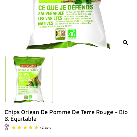
BÉBÉ
CULTUREL
search
Chips Origan De Pomme De Terre Rouge - Bio
& Équitable