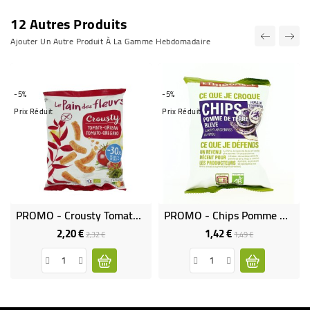
12 Autres Produits
Ajouter Un Autre Produit À La Gamme Hebdomadaire
-5%
-5%
Prix Réduit
Prix Réduit
PROMO - Crousty Tomate - Origan -30% Sel Bio Et Vegan
PROMO - Chips Pomme De Terre Bleue Bio & Équitable - 40 G
2,20 €
1,42 €
Prix
Prix
Prix
Prix
2,32 €
1,49 €
de
de
base
base