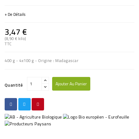
+ De Détails
3,47 €
(8,90 € kilo)
TTC
(2 avis)
400 g - 4x100 g - Origine : Madagascar
Ajouter Au Panier
Quantité