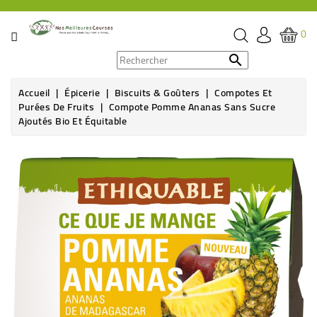
CATÉGORIE
0
PROMOS

Accueil
Épicerie
Biscuits & Goûters
Compotes Et
ÉPICERIE
Purées De Fruits
Compote Pomme Ananas Sans Sucre
Ajoutés Bio Et Équitable
THÉ,
CAFÉ
&
BOISSON
HYGIÈNE
SOINS
SANTÉ
BIEN-
ÊTRE