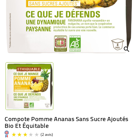
BÉBÉ
CULTUREL
search
Compote Pomme Ananas Sans Sucre Ajoutés
Bio Et Équitable