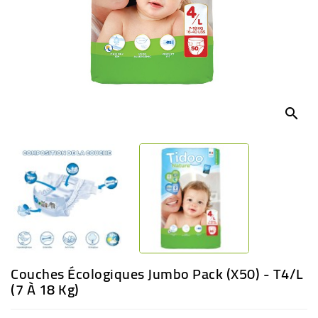
BÉBÉ
CULTUREL
search
Couches Écologiques Jumbo Pack (x50) - T4/L
(7 À 18 Kg)