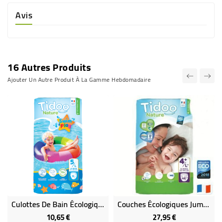
Avis
16 Autres Produits
Ajouter Un Autre Produit À La Gamme Hebdomadaire
Culottes De Bain Écologiques T5/L (12-18 Kg)
Couches Écologiques Jumbo Pack (x50) - T4/L+ (9 À 20 Kg)
10,65 €
27,95 €
Prix
Prix