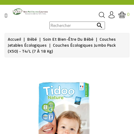
CATÉGORIE
0
PROMOS

Accueil
Bébé
Soin Et Bien-Être Du Bébé
Couches
ÉPICERIE
Jetables Écologiques
Couches Écologiques Jumbo Pack
(x50) - T4/L (7 À 18 Kg)
THÉ,
CAFÉ
&
BOISSON
HYGIÈNE
SOINS
SANTÉ
BIEN-
ÊTRE