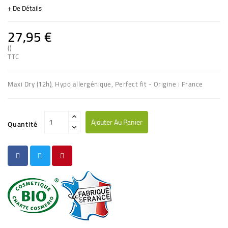
+ De Détails
27,95 €
()
TTC
Maxi Dry (12h), Hypo allergénique, Perfect fit - Origine : France
Ajouter Au Panier
Quantité