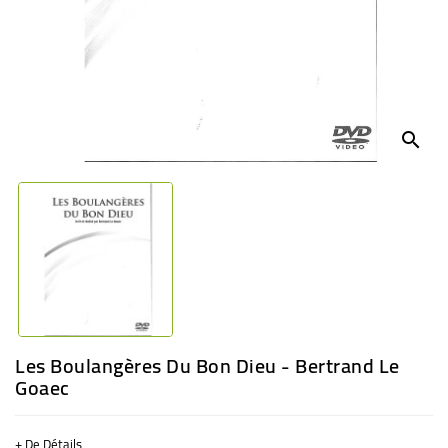
BÉBÉ
CULTUREL
search
Les Boulangères Du Bon Dieu - Bertrand Le
Goaec
+ De Détails