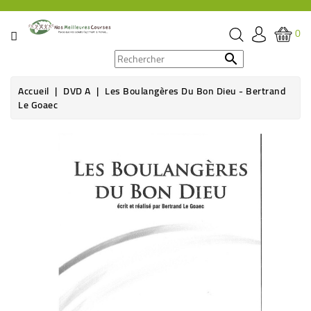
CATÉGORIE
0
PROMOS

Accueil
DVD A
Les Boulangères Du Bon Dieu - Bertrand
ÉPICERIE
Le Goaec
THÉ,
Rupture de stock
CAFÉ
&
BOISSON
HYGIÈNE
SOINS
SANTÉ
BIEN-
ÊTRE