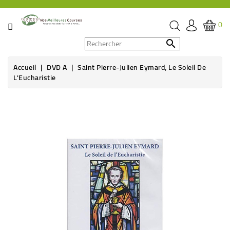
CATÉGORIE
0
PROMOS

Accueil
DVD A
Saint Pierre-Julien Eymard, Le Soleil De
ÉPICERIE
L'Eucharistie
THÉ,
CAFÉ
&
BOISSON
HYGIÈNE
SOINS
SANTÉ
BIEN-
ÊTRE