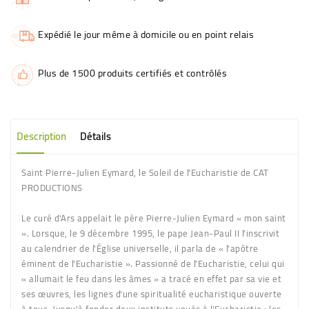
Expédié le jour même à domicile ou en point relais
Plus de 1500 produits certifiés et contrôlés
Description
Détails
Saint Pierre-Julien Eymard, le Soleil de l'Eucharistie de CAT
PRODUCTIONS
Le curé d'Ars appelait le père Pierre-Julien Eymard « mon saint
». Lorsque, le 9 décembre 1995, le pape Jean-Paul II l'inscrivit
au calendrier de l'Église universelle, il parla de « l'apôtre
éminent de l'Eucharistie ». Passionné de l'Eucharistie, celui qui
« allumait le feu dans les âmes » a tracé en effet par sa vie et
ses œuvres, les lignes d'une spiritualité eucharistique ouverte
à tous. Jusqu'à fonder deux instituts voués à l'Eucharistie : les