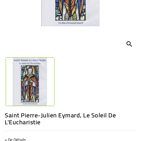
BÉBÉ
CULTUREL
search
Saint Pierre-Julien Eymard, Le Soleil De
L'Eucharistie
+ De Détails