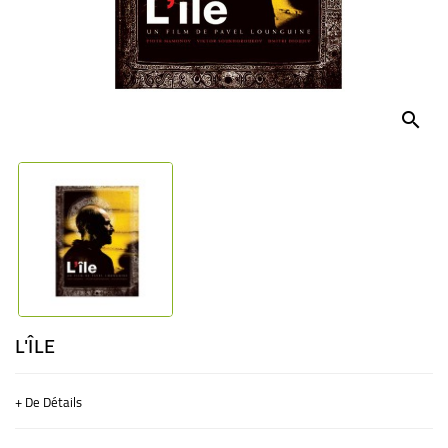
BÉBÉ
CULTUREL
search
L'ÎLE
+ De Détails