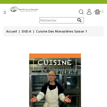
CATÉGORIE
0
PROMOS

Accueil
DVD A
Cuisine Des Monastères Saison 1
ÉPICERIE
Rupture de stock
THÉ,
CAFÉ
&
BOISSON
HYGIÈNE
SOINS
SANTÉ
BIEN-
ÊTRE