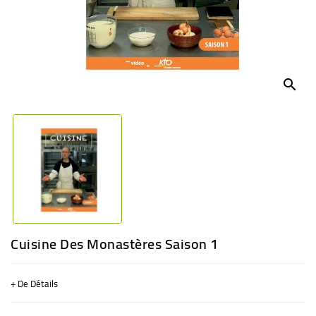
BÉBÉ
CULTUREL
search
Cuisine Des Monastères Saison 1
+ De Détails