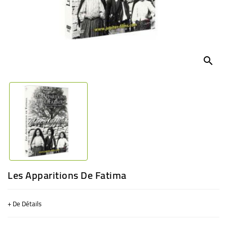
BÉBÉ
CULTUREL
search
Les Apparitions De Fatima
+ De Détails