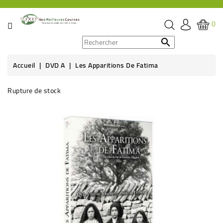
CATÉGORIE
0
PROMOS

Accueil
DVD A
Les Apparitions De Fatima
ÉPICERIE
Rupture de stock
THÉ,
CAFÉ
&
BOISSON
HYGIÈNE
SOINS
SANTÉ
BIEN-
ÊTRE