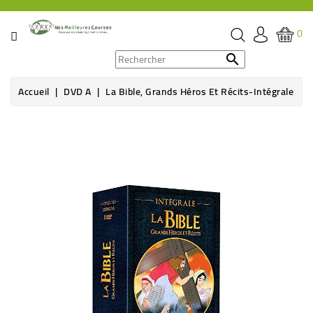
CATÉGORIE
0
PROMOS

Accueil
DVD A
La Bible, Grands Héros Et Récits-Intégrale
ÉPICERIE
Rupture de stock
THÉ,
CAFÉ
&
BOISSON
HYGIÈNE
SOINS
SANTÉ
BIEN-
ÊTRE