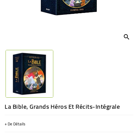
BÉBÉ
CULTUREL
search
La Bible, Grands Héros Et Récits-Intégrale
+ De Détails