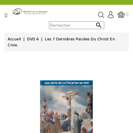
CATÉGORIE
0
PROMOS

Accueil
DVD A
Les 7 Dernières Paroles Du Christ En
ÉPICERIE
Croix.
THÉ,
CAFÉ
&
BOISSON
HYGIÈNE
SOINS
SANTÉ
BIEN-
ÊTRE