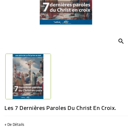
BÉBÉ
CULTUREL
search
Les 7 Dernières Paroles Du Christ En Croix.
+ De Détails