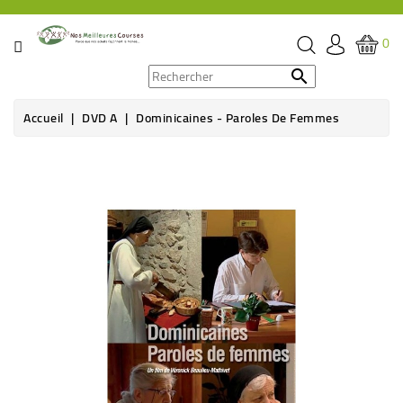
CATÉGORIE
0
PROMOS

Accueil
DVD A
Dominicaines - Paroles De Femmes
ÉPICERIE
THÉ,
CAFÉ
&
BOISSON
HYGIÈNE
SOINS
SANTÉ
BIEN-
ÊTRE