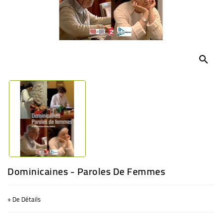
BÉBÉ
CULTUREL
search
Dominicaines - Paroles De Femmes
+ De Détails