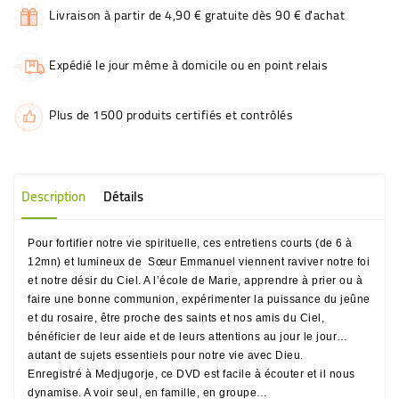
Livraison à partir de 4,90 € gratuite dès 90 € d'achat
Expédié le jour même à domicile ou en point relais
Plus de 1500 produits certifiés et contrôlés
Description
Détails
Pour fortifier
notre vie spirituelle
, ces entretiens courts (de 6 à
12mn) et lumineux de
Sœur Emmanuel
viennent raviver notre
foi
et notre désir du
Ciel
. A l’école de
Marie
, apprendre à
prier
ou à
faire une bonne
communion
, expérimenter la puissance du
jeûne
et du
rosaire
, être proche des
saints
et nos amis du
Ciel
,
bénéficier de leur aide et de leurs attentions au jour le jour…
autant de sujets essentiels pour notre vie avec
Dieu
.
Enregistré à
Medjugorje
, ce DVD est facile à écouter et il nous
dynamise. A voir seul, en famille, en groupe…