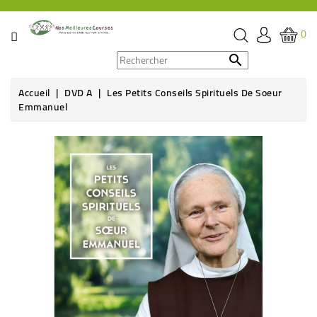
CATÉGORIE
0
PROMOS

Accueil
DVD A
Les Petits Conseils Spirituels De Soeur
ÉPICERIE
Emmanuel
THÉ,
CAFÉ
&
BOISSON
HYGIÈNE
SOINS
SANTÉ
BIEN-
ÊTRE