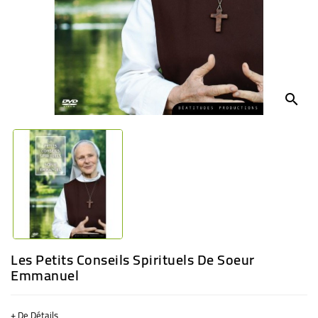
BÉBÉ
CULTUREL
search
Les Petits Conseils Spirituels De Soeur
Emmanuel
+ De Détails