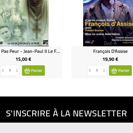
Dvd-A
Dvd-A
N'ayez Pas Peur - Jean-Paul II Le Film - La Vie De Karol WOJTYLA (DVD Occasion)
François D'Assise
15,00 €
19,90 €
Prix
Prix
Panier
Panier
S'INSCRIRE À LA NEWSLETTER