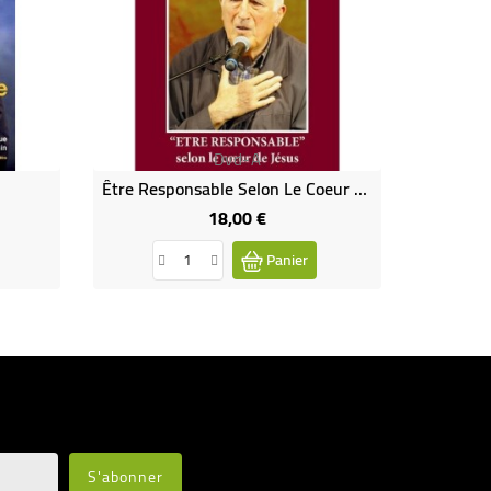
Dvd-A
Être Responsable Selon Le Coeur De Jésus - Jean VANIER
18,00 €
Prix
Panier