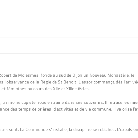
obert de Molesmes, fonde au sud de Dijon un Nouveau Monastère. le lie
ans l'observance de la Règle de St Benoit. L'essor commença dès l'arrivé
t féminines au cours des XIIe et XIIIe siècles.
un moine copiste nous entraine dans ses souvenirs. Il retrace les missi
nce des temps de prières, d'activités et de vie commune. Il valorise l'a
eurissent. La Commende s'installe, la discipline se relâche... L'expulsi