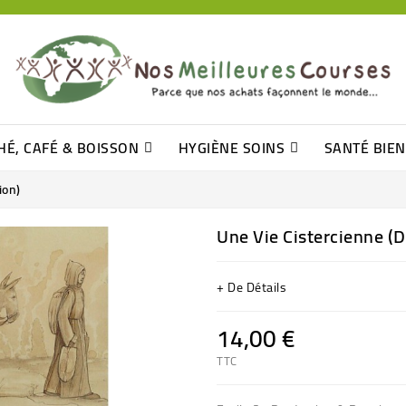
HÉ, CAFÉ & BOISSON
HYGIÈNE SOINS
SANTÉ BIE
Pâtisseries, Moelleux Et Cakes
Sucres En Morceaux, Bûchettes
Barre De Céréales, Pâte D\'amande
Tomates (purée, Coulis, Concentré....)
Levure De Bière Et Germe De Blé
Cotons
Tampo
Shampooin
ion)
Une Vie Cistercienne (
+ De Détails
14,00 €
TTC