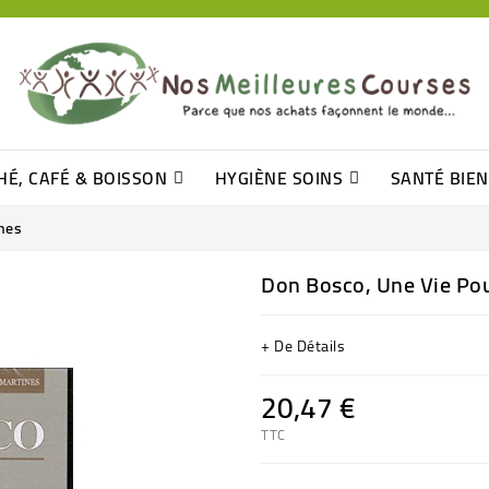
HÉ, CAFÉ & BOISSON
HYGIÈNE SOINS
SANTÉ BIE
Pâtisseries, Moelleux Et Cakes
Sucres En Morceaux, Bûchettes
Barre De Céréales, Pâte D\'amande
Tomates (purée, Coulis, Concentré....)
Levure De Bière Et Germe De Blé
Cotons
Tampo
Shampooin
nes
Don Bosco, Une Vie Pou
+ De Détails
20,47 €
TTC