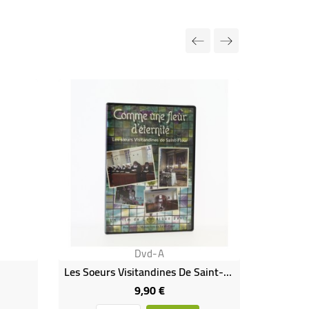
Dvd-A
Les Soeurs Visitandines De Saint-Flour - Comme Une Fleur D'éternité
Tayb
9,90 €
Prix