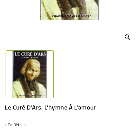
BÉBÉ
CULTUREL
search
Le Curé D'Ars, L'hymne À L'amour
+ De Détails