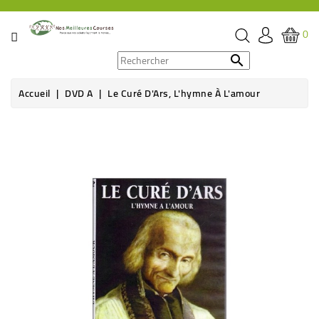
CATÉGORIE
0
PROMOS

Accueil
DVD A
Le Curé D'Ars, L'hymne À L'amour
ÉPICERIE
THÉ,
CAFÉ
&
BOISSON
HYGIÈNE
SOINS
SANTÉ
BIEN-
ÊTRE