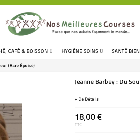
HÉ, CAFÉ & BOISSON
HYGIÈNE SOINS
SANTÉ BIE
Pâtisseries, Moelleux Et Cakes
Sucres En Morceaux, Bûchettes
Barre De Céréales, Pâte D\'amande
Tomates (purée, Coulis, Concentré....)
Levure De Bière Et Germe De Blé
Cotons
Tampo
Shampooin
eur (rare Épuisé)
Jeanne Barbey : Du Sou
+ De Détails
18,00 €
TTC