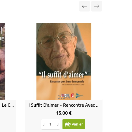
Dvd-A
Laudato Si' Enterre D'Afrique, Le Centre Songhaï
Il Suffit D'aimer - Rencontre Avec Soeur Emmanuelle
Sonnez,
15,00 €
Prix
Panier