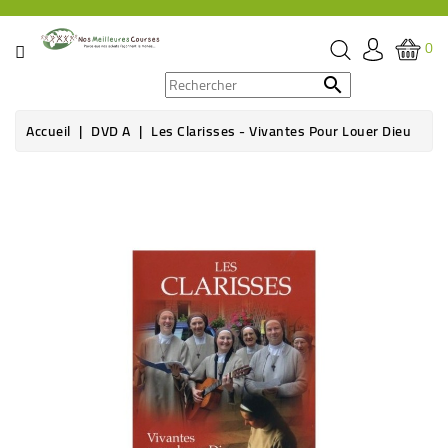
CATÉGORIE
0
PROMOS

Accueil
DVD A
Les Clarisses - Vivantes Pour Louer Dieu
ÉPICERIE
THÉ,
CAFÉ
&
BOISSON
HYGIÈNE
SOINS
SANTÉ
BIEN-
ÊTRE