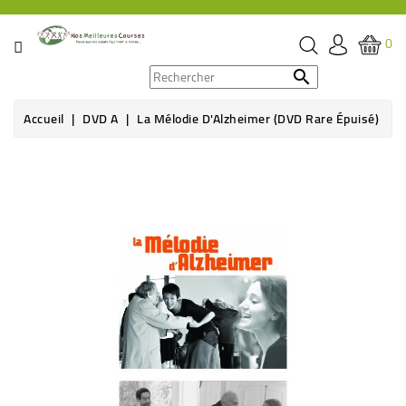
CATÉGORIE
0
PROMOS

Accueil
DVD A
La Mélodie D'Alzheimer (DVD Rare Épuisé)
ÉPICERIE
Rupture de stock
THÉ,
CAFÉ
&
BOISSON
HYGIÈNE
SOINS
SANTÉ
BIEN-
ÊTRE