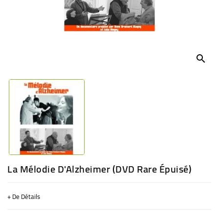
BÉBÉ
CULTUREL
search
La Mélodie D'Alzheimer (DVD Rare Épuisé)
+ De Détails