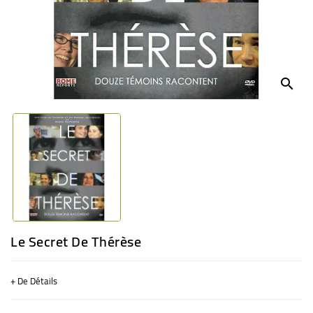
BÉBÉ
CULTUREL
search
Le Secret De Thérèse
+ De Détails