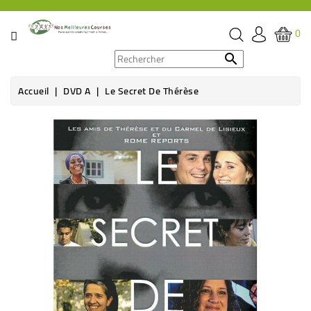
CATÉGORIE
0
PROMOS

Accueil
DVD A
Le Secret De Thérèse
ÉPICERIE
Rupture de stock
THÉ,
CAFÉ
&
BOISSON
HYGIÈNE
SOINS
SANTÉ
BIEN-
ÊTRE