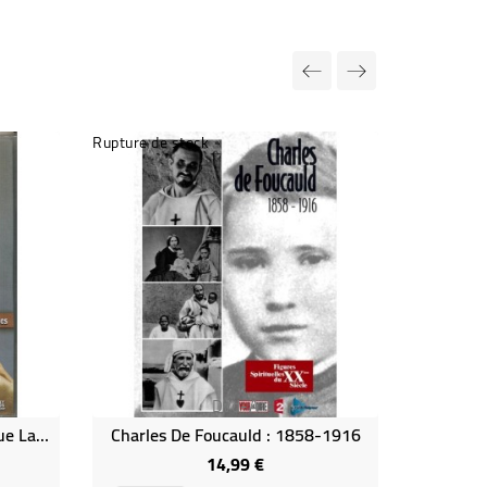
Rupture de stock
Dvd-A
Jean-Paul II - Plus Profond Que La Misère, La Miséricode
Charles De Foucauld : 1858-1916
14,99 €
Prix