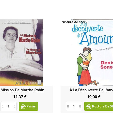
Rupture de stock
Dvd-A
Dvd-A
 Mission De Marthe Robin
A La Découverte De L'am
11,37 €
19,00 €
Prix
Prix
Panier
Rupture De S