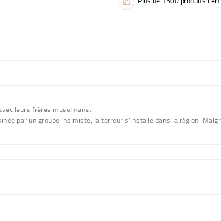
Plus de 1500 produits certi
 avec leurs frères musulmans.
née par un groupe inslmiste, la terreur s'installe dans la région. Malg