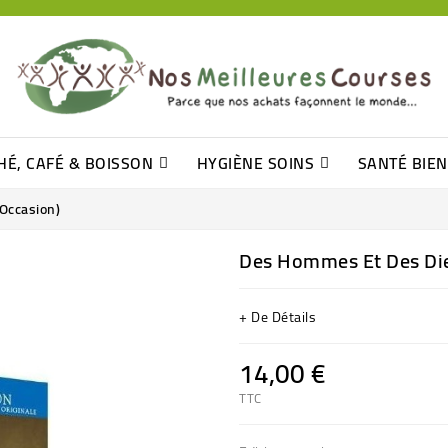
HÉ, CAFÉ & BOISSON
HYGIÈNE SOINS
SANTÉ BIE
Pâtisseries, Moelleux Et Cakes
Sucres En Morceaux, Bûchettes
Barre De Céréales, Pâte D\'amande
Tomates (purée, Coulis, Concentré....)
Levure De Bière Et Germe De Blé
Cotons
Tampo
Shampooin
Occasion)
Des Hommes Et Des Die
+ De Détails
14,00 €
TTC