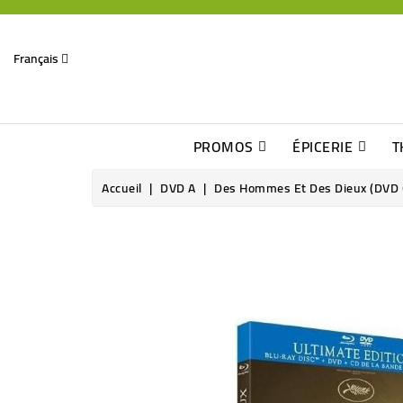
Français
PROMOS
ÉPICERIE
T
Dates Dépassées, Jusqu\'à -70% De Réduction
Découverte De Beaux Produits Au Détour D\'une Bonne Affaire
Sucres & Édulcorants Naturels
Chocolats, Barres & Confiserie
Accueil
DVD A
Des Hommes Et Des Dieux (DVD 
Rupture de stock