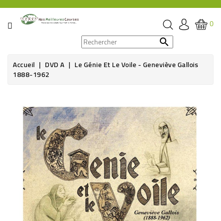
CATÉGORIE
0
PROMOS

Accueil
DVD A
Le Génie Et Le Voile - Geneviève Gallois
ÉPICERIE
1888-1962
THÉ,
CAFÉ
&
BOISSON
HYGIÈNE
SOINS
SANTÉ
BIEN-
ÊTRE