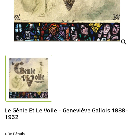
BÉBÉ
CULTUREL
search
Le Génie Et Le Voile - Geneviève Gallois 1888-
1962
+ De Détails