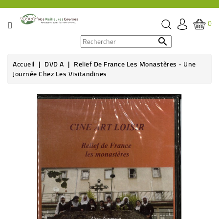
CATÉGORIE
0
PROMOS

Accueil
DVD A
Relief De France Les Monastères - Une
ÉPICERIE
Journée Chez Les Visitandines
THÉ,
CAFÉ
&
BOISSON
HYGIÈNE
SOINS
SANTÉ
BIEN-
ÊTRE