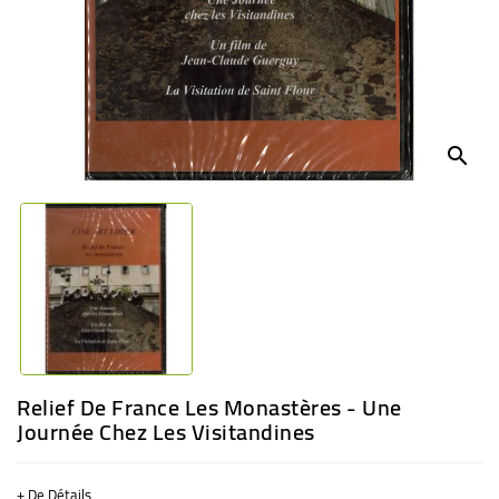
BÉBÉ
CULTUREL
search
Relief De France Les Monastères - Une
Journée Chez Les Visitandines
+ De Détails