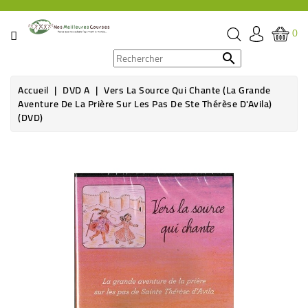
CATÉGORIE
0
PROMOS

Accueil
DVD A
Vers La Source Qui Chante (La Grande
ÉPICERIE
Aventure De La Prière Sur Les Pas De Ste Thérèse D'Avila)
(DVD)
THÉ,
CAFÉ
&
BOISSON
HYGIÈNE
SOINS
SANTÉ
BIEN-
ÊTRE