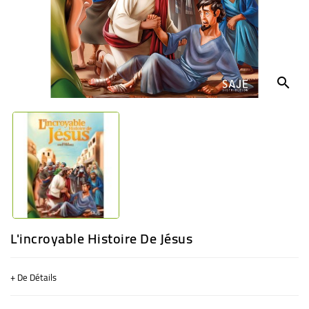
BÉBÉ
CULTUREL
search
L'incroyable Histoire De Jésus
+ De Détails