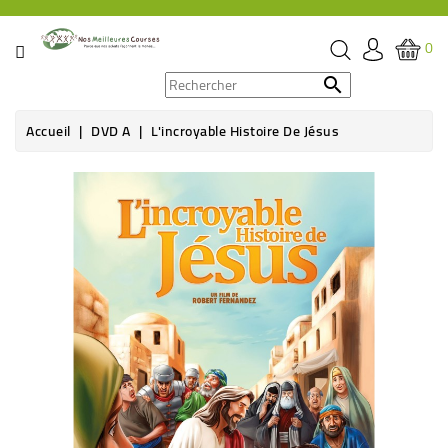
CATÉGORIE
0
PROMOS

Accueil
DVD A
L'incroyable Histoire De Jésus
ÉPICERIE
Rupture de stock
THÉ,
CAFÉ
&
BOISSON
HYGIÈNE
SOINS
SANTÉ
BIEN-
ÊTRE