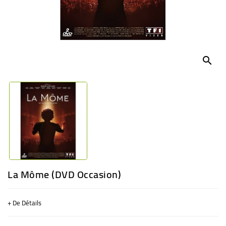
BÉBÉ
CULTUREL
search
La Môme (DVD Occasion)
+ De Détails