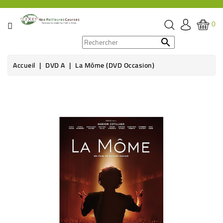
CATÉGORIE
0
PROMOS

Accueil
DVD A
La Môme (DVD Occasion)
ÉPICERIE
THÉ,
CAFÉ
&
BOISSON
HYGIÈNE
SOINS
SANTÉ
BIEN-
ÊTRE