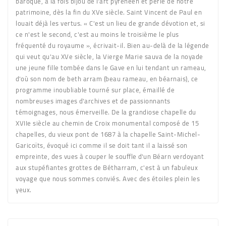
baroque, à la fois bijou de l'art pyrénéen et perle de notre
patrimoine, dès la fin du XVe siècle. Saint Vincent de Paul en
louait déjà les vertus. « C'est un lieu de grande dévotion et, si
ce n'est le second, c'est au moins le troisième le plus
fréquenté du royaume », écrivait-il. Bien au-delà de la légende
qui veut qu'au XVe siècle, la Vierge Marie sauva de la noyade
une jeune fille tombée dans le Gave en lui tendant un rameau,
d'où son nom de beth arram (beau rameau, en béarnais), ce
programme inoubliable tourné sur place, émaillé de
nombreuses images d'archives et de passionnants
témoignages, nous émerveille. De la grandiose chapelle du
XVIIe siècle au chemin de Croix monumental composé de 15
chapelles, du vieux pont de 1687 à la chapelle Saint-Michel-
Garicoïts, évoqué ici comme il se doit tant il a laissé son
empreinte, des vues à couper le souffle d'un Béarn verdoyant
aux stupéfiantes grottes de Bétharram, c'est à un fabuleux
voyage que nous sommes conviés. Avec des étoiles plein les
yeux.