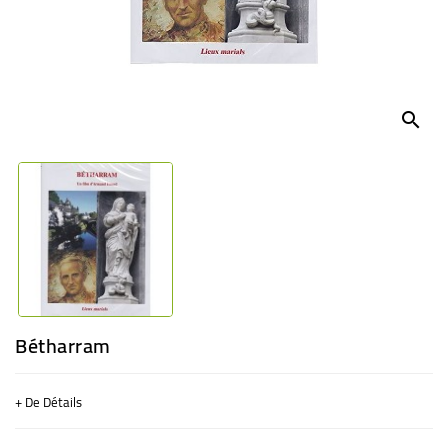
BÉBÉ
CULTUREL
search
Bétharram
+ De Détails