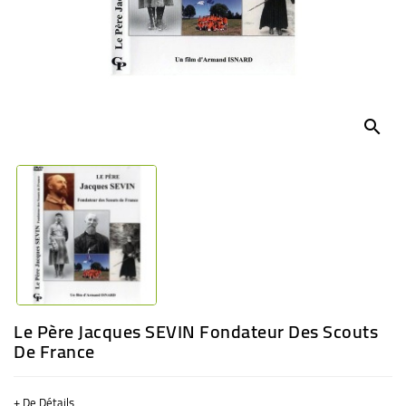
BÉBÉ
CULTUREL
search
Le Père Jacques SEVIN Fondateur Des Scouts
De France
+ De Détails