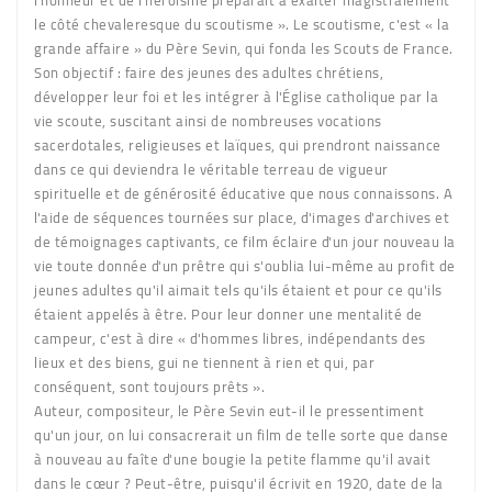
le côté chevaleresque du scoutisme ». Le scoutisme, c'est « la
grande affaire » du Père Sevin, qui fonda les Scouts de France.
Son objectif : faire des jeunes des adultes chrétiens,
développer leur foi et les intégrer à l'Église catholique par la
vie scoute, suscitant ainsi de nombreuses vocations
sacerdotales, religieuses et laïques, qui prendront naissance
dans ce qui deviendra le véritable terreau de vigueur
spirituelle et de générosité éducative que nous connaissons. A
l'aide de séquences tournées sur place, d'images d'archives et
de témoignages captivants, ce film éclaire d'un jour nouveau la
vie toute donnée d'un prêtre qui s'oublia lui-même au profit de
jeunes adultes qu'il aimait tels qu'ils étaient et pour ce qu'ils
étaient appelés à être. Pour leur donner une mentalité de
campeur, c'est à dire « d'hommes libres, indépendants des
lieux et des biens, gui ne tiennent à rien et qui, par
conséquent, sont toujours prêts ».
Auteur, compositeur, le Père Sevin eut-il le pressentiment
qu'un jour, on lui consacrerait un film de telle sorte que danse
à nouveau au faîte d'une bougie la petite flamme qu'il avait
dans le cœur ? Peut-être, puisqu'il écrivit en 1920, date de la