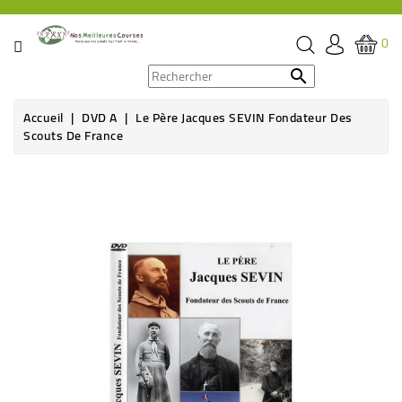
CATÉGORIE
0
PROMOS

Accueil
DVD A
Le Père Jacques SEVIN Fondateur Des
ÉPICERIE
Scouts De France
THÉ,
CAFÉ
&
BOISSON
HYGIÈNE
SOINS
SANTÉ
BIEN-
ÊTRE