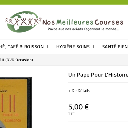
HÉ, CAFÉ & BOISSON
HYGIÈNE SOINS
SANTÉ BIE
Pâtisseries, Moelleux Et Cakes
Sucres En Morceaux, Bûchettes
Barre De Céréales, Pâte D\'amande
Tomates (purée, Coulis, Concentré....)
Levure De Bière Et Germe De Blé
Cotons
Tampo
Shampooin
l II (DVD Occasion)
Un Pape Pour L'Histoire
+ De Détails
5,00 €
TTC