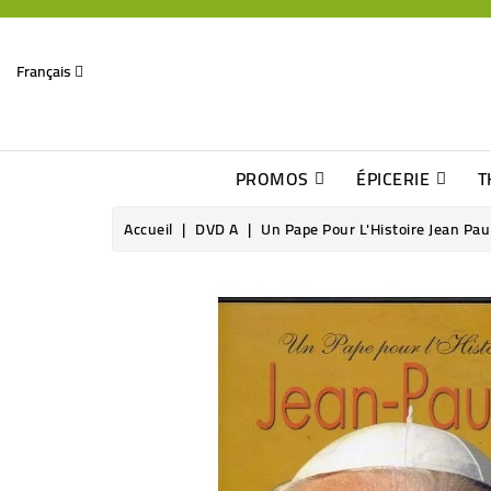
Français
PROMOS
ÉPICERIE
T
Dates Dépassées, Jusqu\'à -70% De Réduction
Découverte De Beaux Produits Au Détour D\'une Bonne Affaire
Sucres & Édulcorants Naturels
Chocolats, Barres & Confiserie
Accueil
DVD A
Un Pape Pour L'Histoire Jean Pau