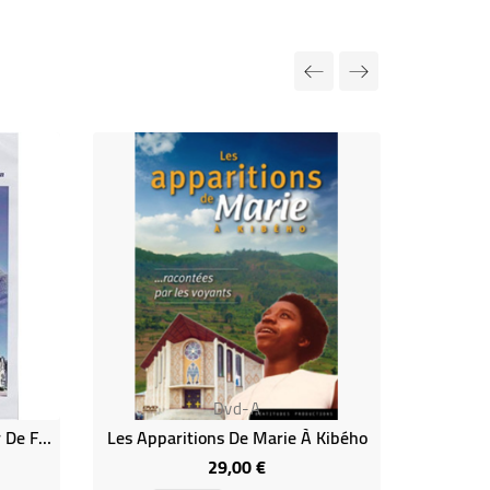
Rupture de
Dvd-A
Louis Et Zélie Martin - Un Air De Famille Et Les Images De La Canonisation
Les Apparitions De Marie À Kibého
29,00 €
Prix