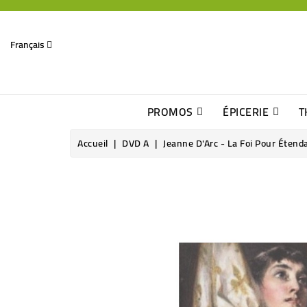
Français
PROMOS
ÉPICERIE
T
Dates Dépassées, Jusqu\'à -70% De Réduction
Découverte De Beaux Produits Au Détour D\'une Bonne Affaire
Sucres & Édulcorants Naturels
Chocolats, Barres & Confiserie
Accueil
DVD A
Jeanne D'Arc - La Foi Pour Étend