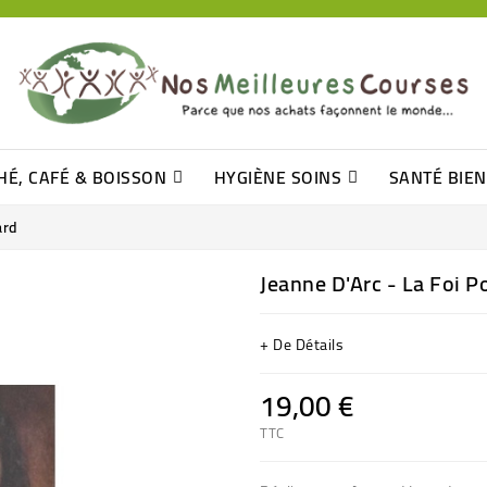
HÉ, CAFÉ & BOISSON
HYGIÈNE SOINS
SANTÉ BIE
Pâtisseries, Moelleux Et Cakes
Sucres En Morceaux, Bûchettes
Barre De Céréales, Pâte D\'amande
Tomates (purée, Coulis, Concentré....)
Levure De Bière Et Germe De Blé
Cotons
Tampo
Shampooin
ard
Jeanne D'Arc - La Foi 
+ De Détails
19,00 €
TTC