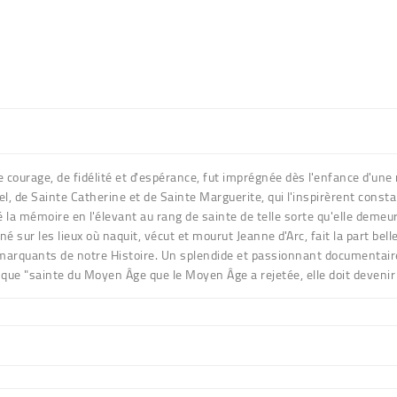
 courage, de fidélité et d'espérance, fut imprégnée dès l'enfance d'une
hel, de Sainte Catherine et de Sainte Marguerite, qui l'inspirèrent con
té la mémoire en l'élevant au rang de sainte de telle sorte qu'elle demeur
ur les lieux où naquit, vécut et mourut Jeanne d'Arc, fait la part belle 
 marquants de notre Histoire. Un splendide et passionnant documentaire 
e que "sainte du Moyen Âge que le Moyen Âge a rejetée, elle doit deveni