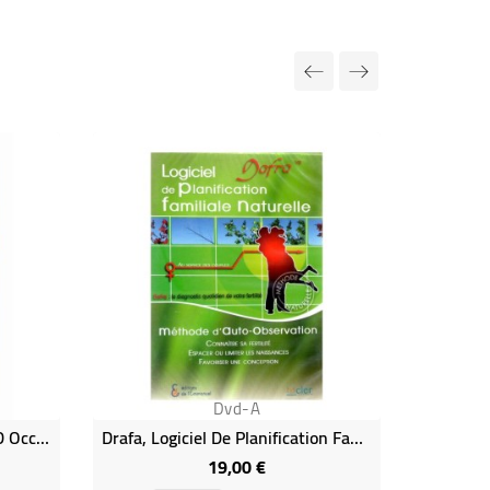
Rupture de
Dvd-A
Les Prêtres Spriritus Dei (DVD Occasion)
Drafa, Logiciel De Planification Familiale Naturelle
19,00 €
Prix