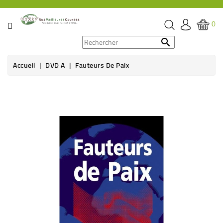
CATÉGORIE
0
PROMOS

Accueil
DVD A
Fauteurs De Paix
ÉPICERIE
THÉ,
CAFÉ
&
BOISSON
HYGIÈNE
SOINS
SANTÉ
BIEN-
ÊTRE