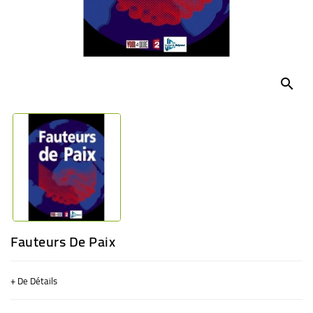
BÉBÉ
CULTUREL
search
Fauteurs De Paix
+ De Détails