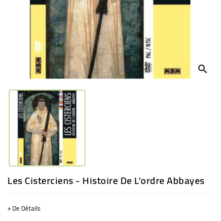
BÉBÉ
CULTUREL
search
Les Cisterciens - Histoire De L'ordre Abbayes
+ De Détails