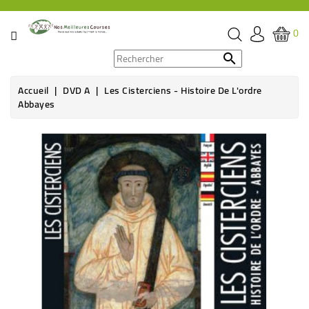
CATÉGORIE
0
PROMOS

Accueil
DVD A
Les Cisterciens - Histoire De L'ordre
ÉPICERIE
Abbayes
THÉ,
CAFÉ
&
BOISSON
HYGIÈNE
SOINS
SANTÉ
BIEN-
ÊTRE