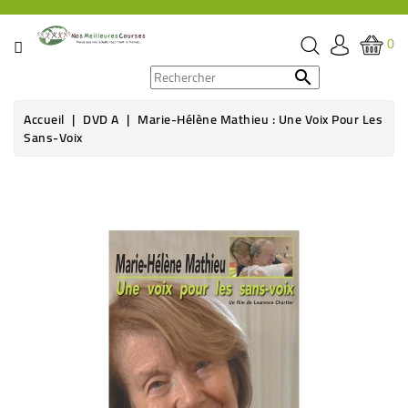
CATÉGORIE
0
PROMOS

Accueil
DVD A
Marie-Hélène Mathieu : Une Voix Pour Les
ÉPICERIE
Sans-Voix
THÉ,
Rupture de stock
CAFÉ
&
BOISSON
HYGIÈNE
SOINS
SANTÉ
BIEN-
ÊTRE