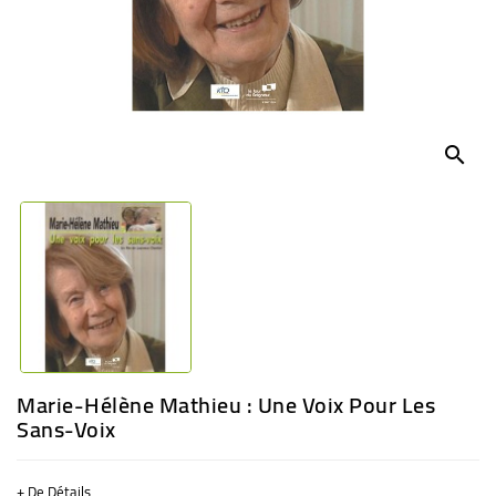
BÉBÉ
CULTUREL
search
Marie-Hélène Mathieu : Une Voix Pour Les
Sans-Voix
+ De Détails