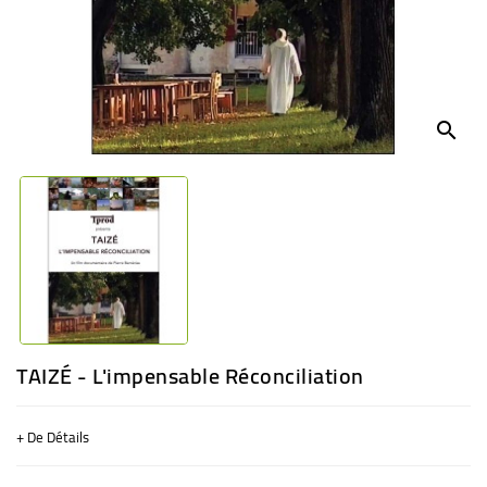
BÉBÉ
CULTUREL
search
TAIZÉ - L'impensable Réconciliation
+ De Détails