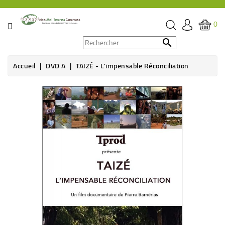
CATÉGORIE
0
PROMOS

Accueil
DVD A
TAIZÉ - L'impensable Réconciliation
ÉPICERIE
Rupture de stock
THÉ,
CAFÉ
&
BOISSON
HYGIÈNE
SOINS
SANTÉ
BIEN-
ÊTRE