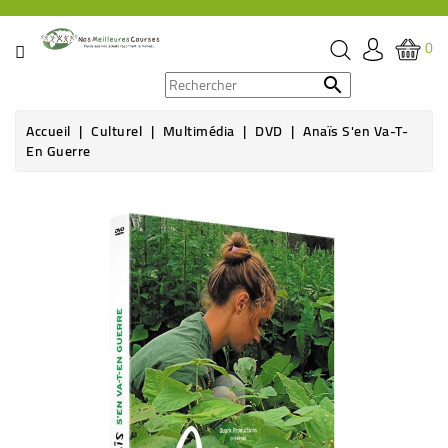
CATÉGORIE
0
PROMOS

Accueil
Culturel
Multimédia
DVD
Anaïs S'en Va-T-
ÉPICERIE
En Guerre
THÉ,
CAFÉ
&
BOISSON
HYGIÈNE
SOINS
SANTÉ
BIEN-
ÊTRE