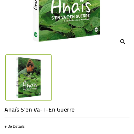
BÉBÉ
CULTUREL
search
Anaïs S'en Va-T-En Guerre
+ De Détails