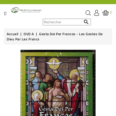
CATÉGORIE
0
PROMOS

Accueil
DVD A
Gesta Dei Per Francos - Les Gestes De
ÉPICERIE
Dieu Par Les Francs
THÉ,
CAFÉ
&
BOISSON
HYGIÈNE
SOINS
SANTÉ
BIEN-
ÊTRE