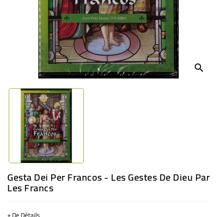
BÉBÉ
CULTUREL
search
Gesta Dei Per Francos - Les Gestes De Dieu Par
Les Francs
+ De Détails