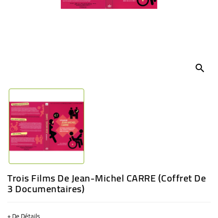
BÉBÉ
CULTUREL
search
Trois Films De Jean-Michel CARRE (coffret De
3 Documentaires)
+ De Détails