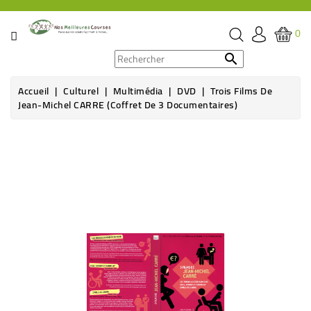
CATÉGORIE
0
PROMOS

Accueil
Culturel
Multimédia
DVD
Trois Films De
ÉPICERIE
Jean-Michel CARRE (coffret De 3 Documentaires)
THÉ,
CAFÉ
&
BOISSON
HYGIÈNE
SOINS
SANTÉ
BIEN-
ÊTRE