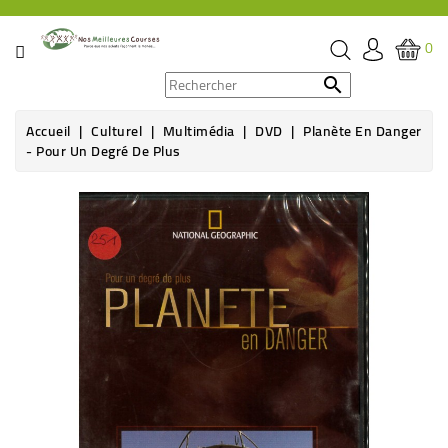
CATÉGORIE
0
PROMOS

Accueil
Culturel
Multimédia
DVD
Planète En Danger
ÉPICERIE
- Pour Un Degré De Plus
THÉ,
CAFÉ
&
BOISSON
HYGIÈNE
SOINS
SANTÉ
BIEN-
ÊTRE