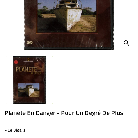
BÉBÉ
CULTUREL
search
Planète En Danger - Pour Un Degré De Plus
+ De Détails