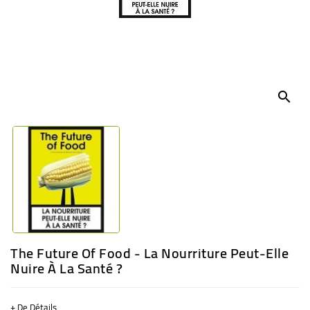
BÉBÉ
CULTUREL
search
The Future Of Food - La Nourriture Peut-Elle
Nuire À La Santé ?
+ De Détails