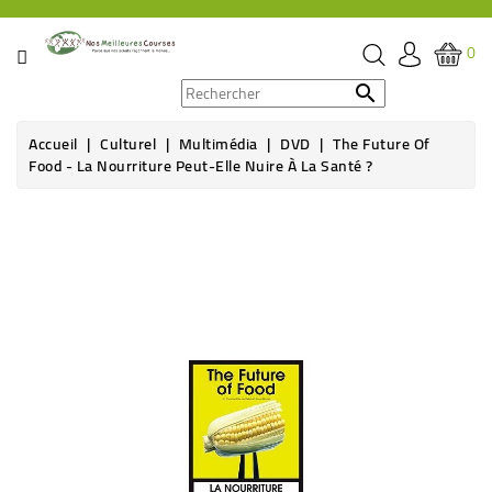
CATÉGORIE
0
PROMOS

Accueil
Culturel
Multimédia
DVD
The Future Of
ÉPICERIE
Food - La Nourriture Peut-Elle Nuire À La Santé ?
THÉ,
CAFÉ
&
BOISSON
HYGIÈNE
SOINS
SANTÉ
BIEN-
ÊTRE