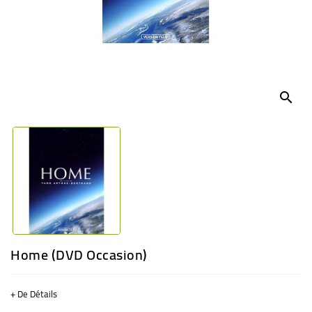
BÉBÉ
CULTUREL
search
Home (DVD Occasion)
+ De Détails