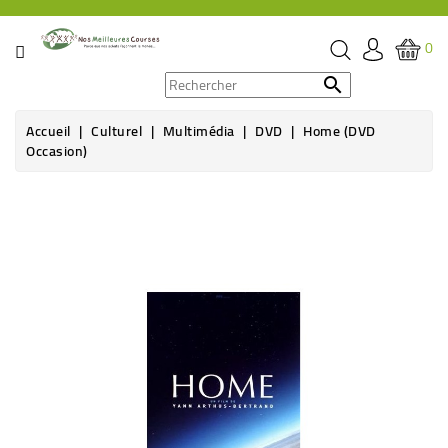
CATÉGORIE
0
PROMOS

Accueil
Culturel
Multimédia
DVD
Home (DVD
ÉPICERIE
Occasion)
THÉ,
CAFÉ
&
BOISSON
HYGIÈNE
SOINS
SANTÉ
BIEN-
ÊTRE