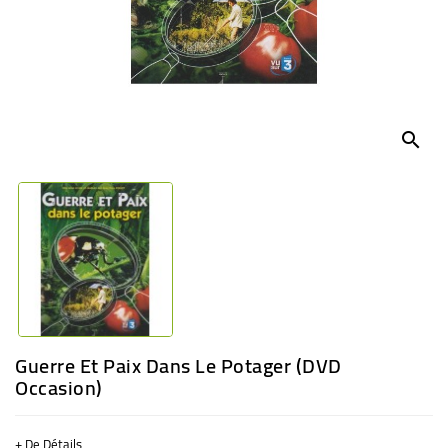
BÉBÉ
CULTUREL
search
Guerre Et Paix Dans Le Potager (DVD
Occasion)
+ De Détails