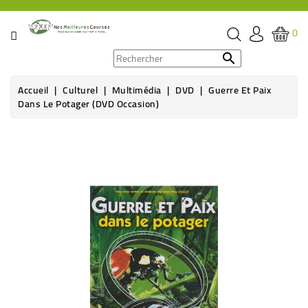
CATÉGORIE
0
PROMOS

Accueil
Culturel
Multimédia
DVD
Guerre Et Paix
ÉPICERIE
Dans Le Potager (DVD Occasion)
THÉ,
CAFÉ
&
BOISSON
HYGIÈNE
SOINS
SANTÉ
BIEN-
ÊTRE