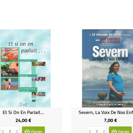
Dvd
Dvd
Et Si On En Parlait...
Severn, La Voix De Nos En
24,00 €
7,00 €
Prix
Prix
Panier
Panier