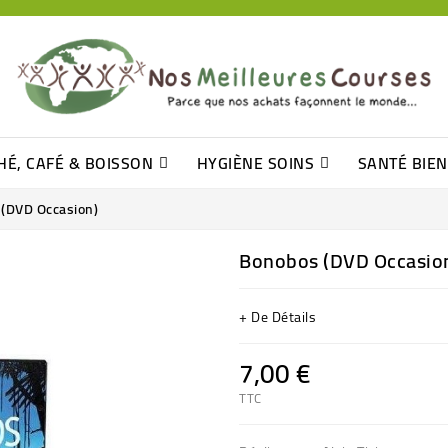
HÉ, CAFÉ & BOISSON
HYGIÈNE SOINS
SANTÉ BIE
Pâtisseries, Moelleux Et Cakes
Sucres En Morceaux, Bûchettes
Barre De Céréales, Pâte D\'amande
Tomates (purée, Coulis, Concentré....)
Levure De Bière Et Germe De Blé
Cotons
Tampo
Shampooin
(DVD Occasion)
Bonobos (DVD Occasio
+ De Détails
7,00 €
TTC