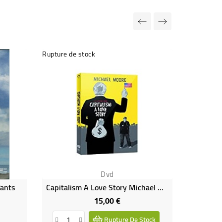
Rupture de stock
Dvd
fants
Capitalism A Love Story Michael Moore
15,00 €
Prix
Rupture De Stock