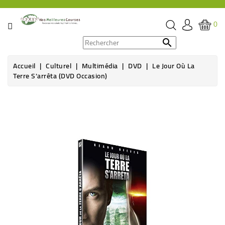
CATÉGORIE
0
PROMOS

Accueil
Culturel
Multimédia
DVD
Le Jour Où La
ÉPICERIE
Terre S'arrêta (DVD Occasion)
THÉ,
CAFÉ
&
BOISSON
HYGIÈNE
SOINS
SANTÉ
BIEN-
ÊTRE