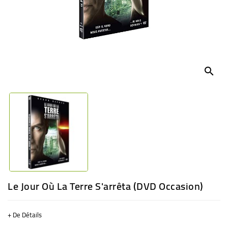
BÉBÉ
CULTUREL
search
Le Jour Où La Terre S'arrêta (DVD Occasion)
+ De Détails