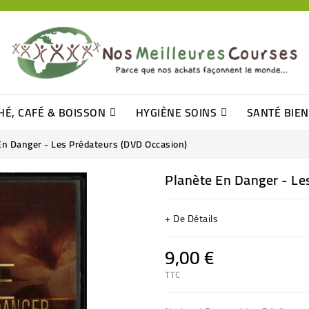
HÉ, CAFÉ & BOISSON
HYGIÈNE SOINS
SANTÉ BIE
Pâtisseries, Moelleux Et Cakes
Sucres En Morceaux, Bûchettes
Barre De Céréales, Pâte D\'amande
Tomates (purée, Coulis, Concentré....)
Levure De Bière Et Germe De Blé
Cotons
Tampo
Shampooin
En Danger - Les Prédateurs (DVD Occasion)
Planète En Danger - Le
+ De Détails
9,00 €
TTC