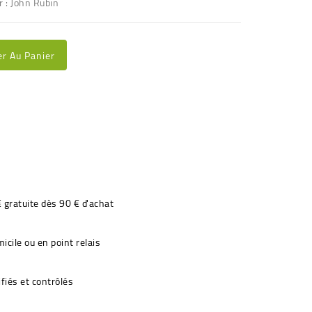
r : John Rubin
er Au Panier
€ gratuite dès 90 € d'achat
icile ou en point relais
fiés et contrôlés