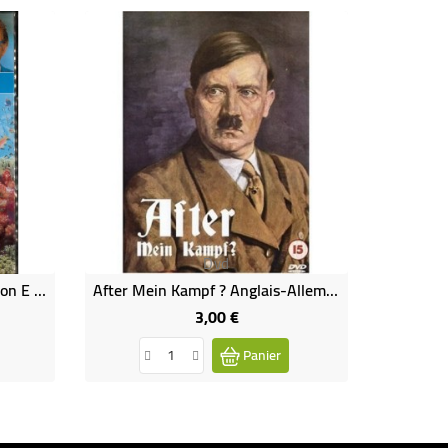
Dvd
Les Secrets De La Mer Émission E M6 (DVD Occasion)
After Mein Kampf ? Anglais-Allemand (DVD Occasion)
De
3,00 €
Prix
Panier