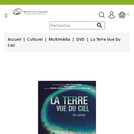
CATÉGORIE
0
PROMOS

Accueil
Culturel
Multimédia
DVD
La Terre Vue Du
ÉPICERIE
Ciel
THÉ,
CAFÉ
&
BOISSON
HYGIÈNE
SOINS
SANTÉ
BIEN-
ÊTRE