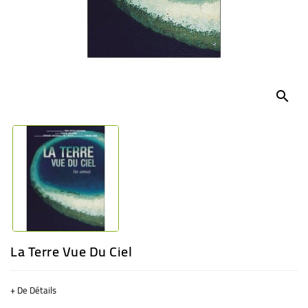
BÉBÉ
CULTUREL
search
La Terre Vue Du Ciel
+ De Détails