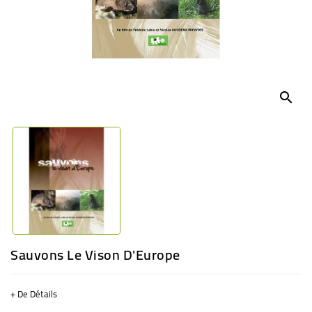
BÉBÉ
CULTUREL
search
Sauvons Le Vison D'Europe
+ De Détails