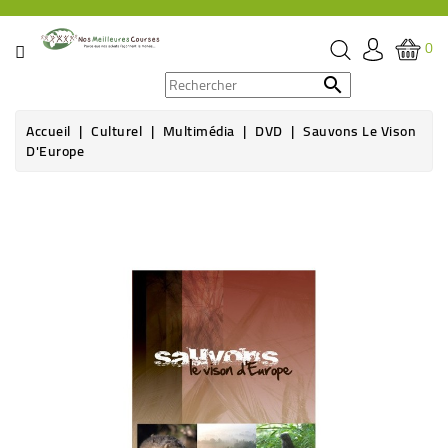
CATÉGORIE
0
PROMOS

Accueil
Culturel
Multimédia
DVD
Sauvons Le Vison
ÉPICERIE
D'Europe
THÉ,
CAFÉ
&
BOISSON
HYGIÈNE
SOINS
SANTÉ
BIEN-
ÊTRE